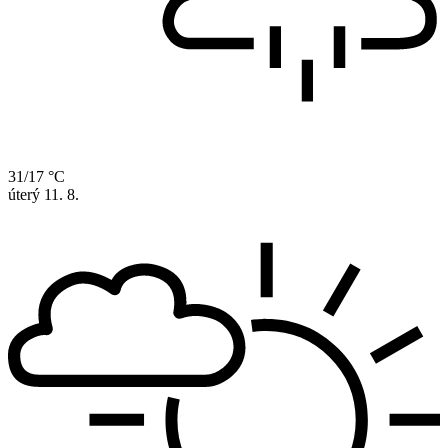
31/17 °C
úterý
11. 8.