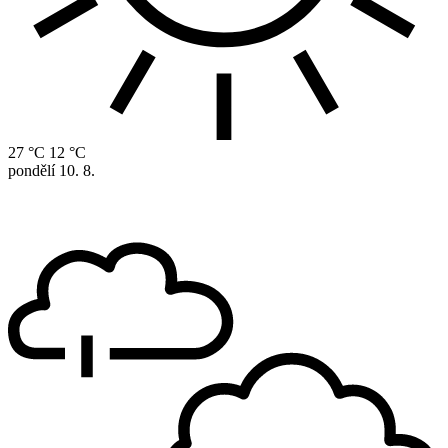
27 °C
12 °C
pondělí
10. 8.