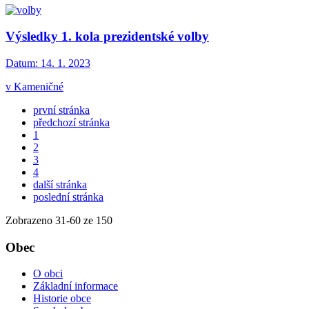
Výsledky 1. kola prezidentské volby
Datum:
14. 1. 2023
v Kameničné
první stránka
předchozí stránka
1
2
3
4
další stránka
poslední stránka
Zobrazeno
31
-
60
ze 150
Obec
O obci
Základní informace
Historie obce