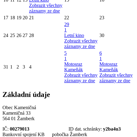
Zobrazit všechny
záznamy ze dne
17
18
19
20
21
22
23
29
1
24
25
26
27
28
Letní kino
30
Zobrazit všechny
záznamy ze dne
5
6
1
1
Motosraz
Motosraz
31
1
2
3
4
Kameňák
Kameňák
Zobrazit všechny
Zobrazit všechny
záznamy ze dne
záznamy ze dne
Základní údaje
Obec Kameničná
Kameničná 33
564 01 Žamberk
IČ:
00279013
ID dat. schránky:
y2ba4u3
Bankovní spojení KB pobočka Žamberk