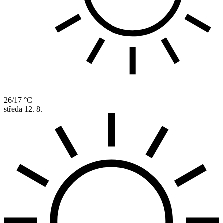
26/17 °C
středa
12. 8.