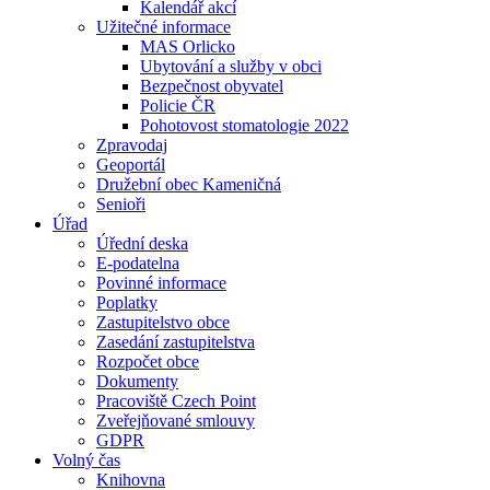
Kalendář akcí
Užitečné informace
MAS Orlicko
Ubytování a služby v obci
Bezpečnost obyvatel
Policie ČR
Pohotovost stomatologie 2022
Zpravodaj
Geoportál
Družební obec Kameničná
Senioři
Úřad
Úřední deska
E-podatelna
Povinné informace
Poplatky
Zastupitelstvo obce
Zasedání zastupitelstva
Rozpočet obce
Dokumenty
Pracoviště Czech Point
Zveřejňované smlouvy
GDPR
Volný čas
Knihovna