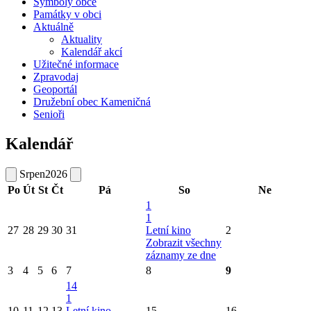
Symboly obce
Památky v obci
Aktuálně
Aktuality
Kalendář akcí
Užitečné informace
Zpravodaj
Geoportál
Družební obec Kameničná
Senioři
Kalendář
Srpen
2026
Po
Út
St
Čt
Pá
So
Ne
1
1
27
28
29
30
31
Letní kino
2
Zobrazit všechny
záznamy ze dne
3
4
5
6
7
8
9
14
1
10
11
12
13
Letní kino
15
16