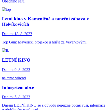
Obecního sálu.
Letní kino v Kameničné a taneční zábava v
Helvíkovicích
Datum:
18. 8. 2023
Top Gun: Maverick, projekce u hřiště za Veverkovými
LETNÍ KINO
Datum:
9. 8. 2023
na tento víkend
Infosystem obce
Datum:
5. 8. 2023
Dnešní LETNÍ KINO se z důvodu nepřízně počasí ruší, informace
o obdrženém oznámení.