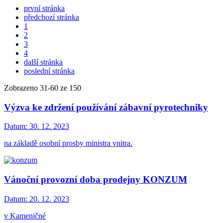
první stránka
předchozí stránka
1
2
3
4
další stránka
poslední stránka
Zobrazeno
31
-
60
ze 150
Výzva ke zdržení používání zábavní pyrotechniky
Datum:
30. 12. 2023
na základě osobní prosby ministra vnitra.
Vánoční provozní doba prodejny KONZUM
Datum:
20. 12. 2023
v Kameničné