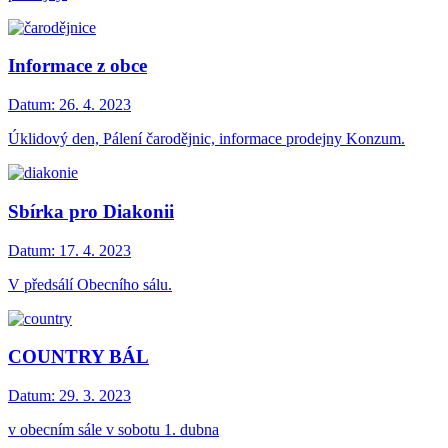
Informace z obce
Datum:
26. 4. 2023
Úklidový den, Pálení čarodějnic, informace prodejny Konzum.
Sbírka pro Diakonii
Datum:
17. 4. 2023
V předsálí Obecního sálu.
COUNTRY BÁL
Datum:
29. 3. 2023
v obecním sále v sobotu 1. dubna