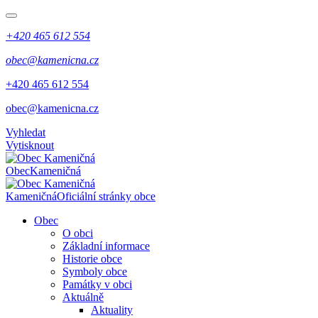
+420 465 612 554
obec@kamenicna.cz
​​+420 465 612 554
​​obec@kamenicna.cz
Vyhledat
Vytisknout
Obec
Kameničná
Kameničná
Oficiální stránky obce
Obec
O obci
Základní informace
Historie obce
Symboly obce
Památky v obci
Aktuálně
Aktuality