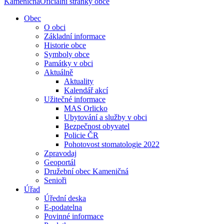
Kameničná
Oficiální stránky obce
Obec
O obci
Základní informace
Historie obce
Symboly obce
Památky v obci
Aktuálně
Aktuality
Kalendář akcí
Užitečné informace
MAS Orlicko
Ubytování a služby v obci
Bezpečnost obyvatel
Policie ČR
Pohotovost stomatologie 2022
Zpravodaj
Geoportál
Družební obec Kameničná
Senioři
Úřad
Úřední deska
E-podatelna
Povinné informace