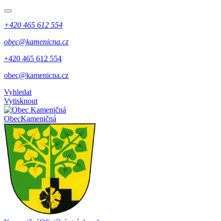
+420 465 612 554
obec@kamenicna.cz
​​+420 465 612 554
​​obec@kamenicna.cz
Vyhledat
Vytisknout
Obec
Kameničná