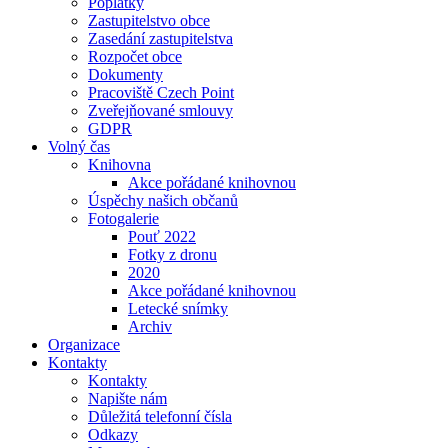
Poplatky
Zastupitelstvo obce
Zasedání zastupitelstva
Rozpočet obce
Dokumenty
Pracoviště Czech Point
Zveřejňované smlouvy
GDPR
Volný čas
Knihovna
Akce pořádané knihovnou
Úspěchy našich občanů
Fotogalerie
Pouť 2022
Fotky z dronu
2020
Akce pořádané knihovnou
Letecké snímky
Archiv
Organizace
Kontakty
Kontakty
Napište nám
Důležitá telefonní čísla
Odkazy