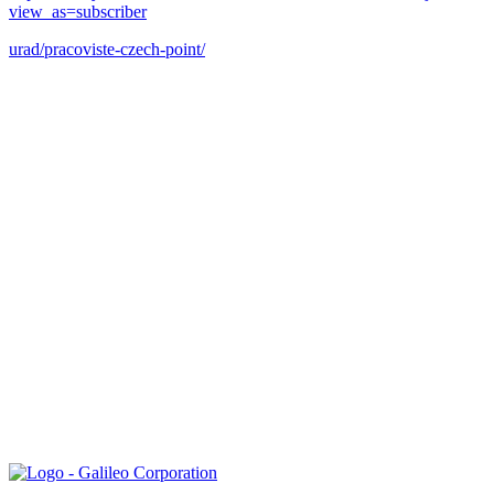
view_as=subscriber
urad/pracoviste-czech-point/