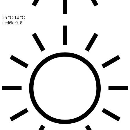
25 °C
14 °C
neděle
9. 8.