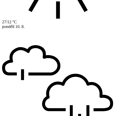
27/12 °C
pondělí
10. 8.