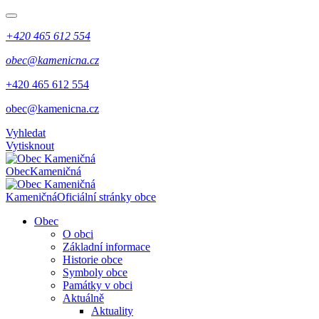
+420 465 612 554
obec@kamenicna.cz
​​+420 465 612 554
​​obec@kamenicna.cz
Vyhledat
Vytisknout
Obec
Kameničná
Kameničná
Oficiální stránky obce
Obec
O obci
Základní informace
Historie obce
Symboly obce
Památky v obci
Aktuálně
Aktuality