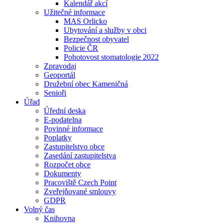
Kalendář akcí
Užitečné informace
MAS Orlicko
Ubytování a služby v obci
Bezpečnost obyvatel
Policie ČR
Pohotovost stomatologie 2022
Zpravodaj
Geoportál
Družební obec Kameničná
Senioři
Úřad
Úřední deska
E-podatelna
Povinné informace
Poplatky
Zastupitelstvo obce
Zasedání zastupitelstva
Rozpočet obce
Dokumenty
Pracoviště Czech Point
Zveřejňované smlouvy
GDPR
Volný čas
Knihovna