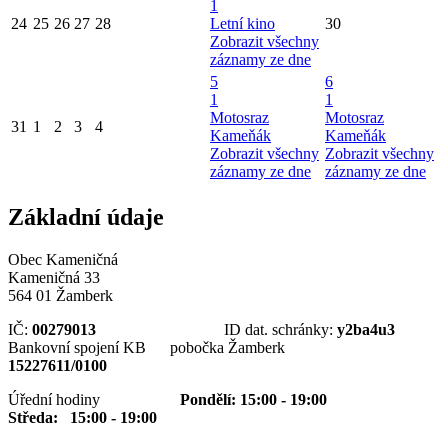
1
24
25
26
27
28
Letní kino
30
Zobrazit všechny
záznamy ze dne
5
6
1
1
Motosraz
Motosraz
31
1
2
3
4
Kameňák
Kameňák
Zobrazit všechny
Zobrazit všechny
záznamy ze dne
záznamy ze dne
Základní údaje
Obec Kameničná
Kameničná 33
564 01 Žamberk
IČ:
00279013
ID dat. schránky:
y2ba4u3
Bankovní spojení KB pobočka Žamberk
15227611/0100
Úřední hodiny
Pondělí: 15:00 - 19:00
Středa: 15:00 - 19:00