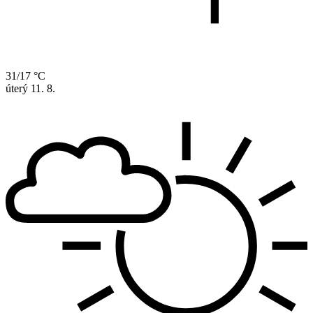
31/17 °C
úterý
11. 8.