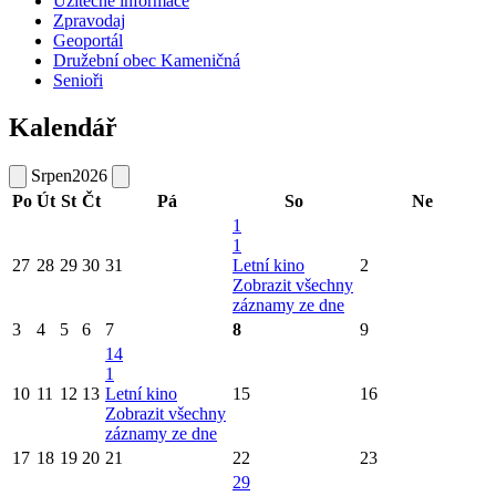
Užitečné informace
Zpravodaj
Geoportál
Družební obec Kameničná
Senioři
Kalendář
Srpen
2026
Po
Út
St
Čt
Pá
So
Ne
1
1
27
28
29
30
31
Letní kino
2
Zobrazit všechny
záznamy ze dne
3
4
5
6
7
8
9
14
1
10
11
12
13
Letní kino
15
16
Zobrazit všechny
záznamy ze dne
17
18
19
20
21
22
23
29