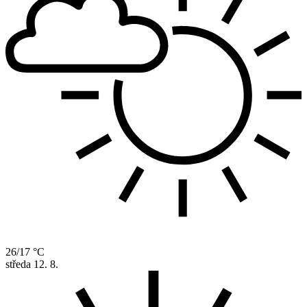
26/17 °C
středa
12. 8.