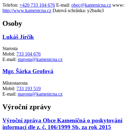
Telefon:
+420 733 104 676
E-mail:
obec@kamenicna.cz
www:
http://www.kamenicna.cz
Datová schránka:
y2ba4u3
Osoby
Lukáš Jirčík
Starosta
Mobil:
733 104 676
E-mail:
starosta@kamenicna.cz
Mgr. Šárka Grofová
Místostarosta
Mobil:
733 193 519
E-mail:
starosta@kamenicna.cz
Výroční zprávy
Výroční zpráva Obce Kameničná o poskytování
informací dle z. č. 106/1999 Sb. za rok 2015