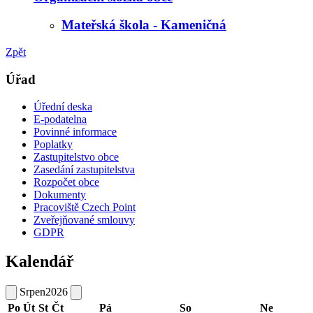
Mateřská škola - Kameničná
Zpět
Úřad
Úřední deska
E-podatelna
Povinné informace
Poplatky
Zastupitelstvo obce
Zasedání zastupitelstva
Rozpočet obce
Dokumenty
Pracoviště Czech Point
Zveřejňované smlouvy
GDPR
Kalendář
Srpen
2026
Po
Út
St
Čt
Pá
So
Ne