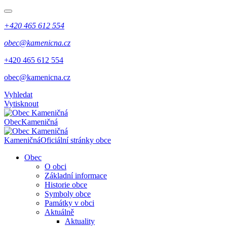
+420 465 612 554
obec@kamenicna.cz
​​+420 465 612 554
​​obec@kamenicna.cz
Vyhledat
Vytisknout
Obec
Kameničná
Kameničná
Oficiální stránky obce
Obec
O obci
Základní informace
Historie obce
Symboly obce
Památky v obci
Aktuálně
Aktuality