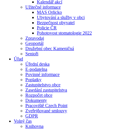
Kalendář akcí
Užitečné informace
MAS Orlicko
Ubytování a služby v obci
Bezpečnost obyvatel
Policie ČR
Pohotovost stomatologie 2022
Zpravodaj
Geoportál
Družební obec Kameničná
Senioři
Úřad
Úřední deska
E-podatelna
Povinné informace
Poplatky
Zastupitelstvo obce
Zasedání zastupitelstva
Rozpočet obce
Dokumenty
Pracoviště Czech Point
Zveřejňované smlouvy
GDPR
Volný čas
Knihovna