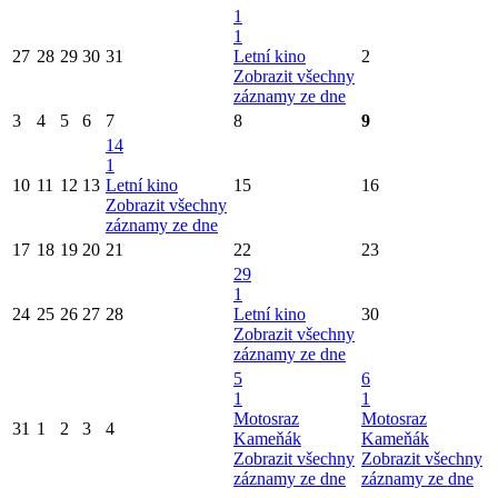
1
1
27
28
29
30
31
Letní kino
2
Zobrazit všechny
záznamy ze dne
3
4
5
6
7
8
9
14
1
10
11
12
13
Letní kino
15
16
Zobrazit všechny
záznamy ze dne
17
18
19
20
21
22
23
29
1
24
25
26
27
28
Letní kino
30
Zobrazit všechny
záznamy ze dne
5
6
1
1
Motosraz
Motosraz
31
1
2
3
4
Kameňák
Kameňák
Zobrazit všechny
Zobrazit všechny
záznamy ze dne
záznamy ze dne